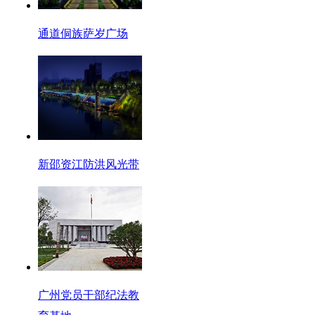
通道侗族萨岁广场
新邵资江防洪风光带
广州党员干部纪法教