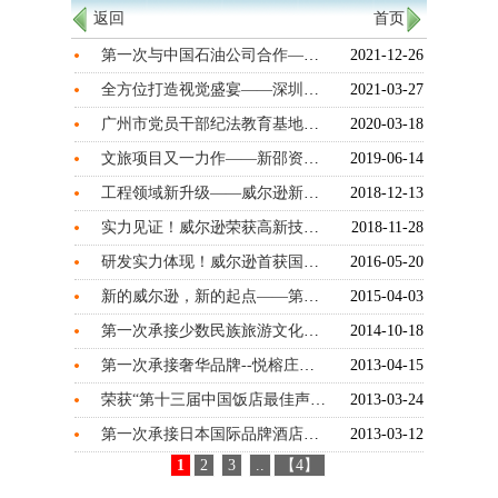
返回
首页
第一次与中国石油公司合作——大庆油田生态园冰雪嘉年华声光秀
2021-12-26
全方位打造视觉盛宴——深圳银湖会议中心宴会厅5D全息激光沉浸系统
2021-03-27
广州市党员干部纪法教育基地礼堂3D LED电影屏幕
2020-03-18
文旅项目又一力作——新邵资江沿江风光带
2019-06-14
工程领域新升级——威尔逊新增两大工程专业承包资质
2018-12-13
实力见证！威尔逊荣获高新技术企业认定！
2018-11-28
研发实力体现！威尔逊首获国家发明专利证书！
2016-05-20
新的威尔逊，新的起点——第二次乔迁之喜
2015-04-03
第一次承接少数民族旅游文化项目——湖南通道侗族萨岁广场
2014-10-18
第一次承接奢华品牌--悦榕庄酒店
2013-04-15
荣获“第十三届中国饭店最佳声光像供应商金马奖”
2013-03-24
第一次承接日本国际品牌酒店项目——广州日航大酒店
2013-03-12
1
2
3
..
【4】